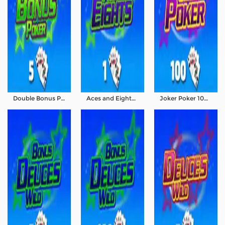
Double Bonus Poker 5 Hand
Aces and Eights 1 Hand
Joker Poker 100 Hand